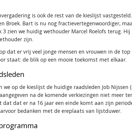
nvergadering is ook de rest van de kieslijst vastgestel
n Broek. Bart is nu nog fractievertegenwoordiger, maa
k 3 zien we huidig wethouder Marcel Roelofs terug. H
ethouder zijn.
 op dat er vrij veel jonge mensen en vrouwen in de top
voor staat: de blik op een mooie toekomst met elkaar.
adsleden
 we op de kieslijst de huidige raadsleden Job Nijssen (p
aangegeven na de komende verkiezingen niet meer teru
t dat dat er na 16 jaar een einde komt aan zijn perio
aarvoor bedanken met de ereplaats van lijstduwer.
sprogramma