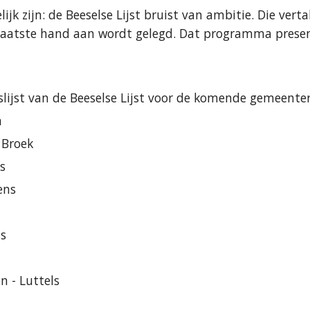
ijk zijn: de Beeselse Lijst bruist van ambitie. Die ve
aatste hand aan wordt gelegd. Dat programma presen
eslijst van de Beeselse Lijst voor de komende gemeentera
m
 Broek
fs
ens
ns
en - Luttels