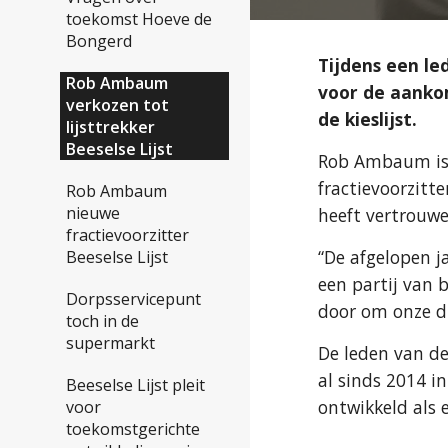
toekomst Hoeve de
Bongerd
Tijdens een le
Rob Ambaum
voor de aanko
verkozen tot
de kieslijst.
lijsttrekker
Beeselse Lijst
Rob Ambaum is 
fractievoorzitt
Rob Ambaum
nieuwe
heeft vertrouwe
fractievoorzitter
“De afgelopen j
Beeselse Lijst
een partij van 
Dorpsservicepunt
door om onze d
toch in de
supermarkt
De leden van de
al sinds 2014 i
Beeselse Lijst pleit
ontwikkeld als e
voor
toekomstgerichte