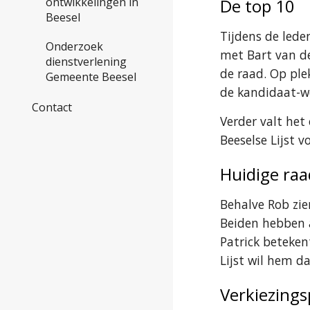
De top 10
ontwikkelingen in
Beesel
Tijdens de lede
Onderzoek
met Bart van de
dienstverlening
de raad. Op ple
Gemeente Beesel
de kandidaat-w
Contact
Verder valt het
Beeselse Lijst 
Huidige ra
Behalve Rob zien
Beiden hebben 
Patrick beteken
Lijst wil hem d
Verkiezing