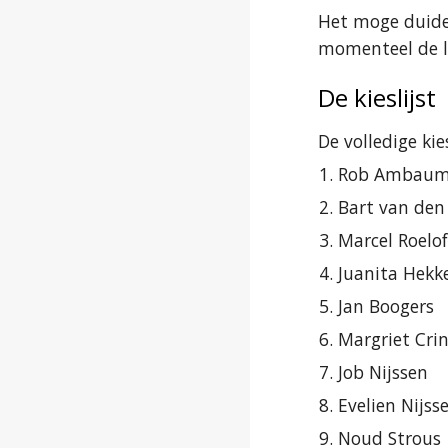
Het moge duidel
momenteel de l
De kieslijst
De volledige ki
Rob Ambau
Bart van den
Marcel Roelo
Juanita Hekk
Jan Boogers
Margriet Cri
Job Nijssen
Evelien Nijss
Noud Strous